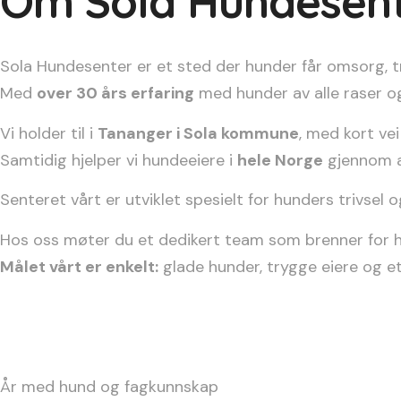
Om Sola Hundesen
Sola Hundesenter er et sted der hunder får omsorg, try
Med
over 30 års erfaring
med hunder av alle raser og
Vi holder til i
Tananger i Sola kommune
, med kort vei
Samtidig hjelper vi hundeeiere i
hele Norge
gjennom ad
Senteret vårt er utviklet spesielt for hunders trivsel
Hos oss møter du et dedikert team som brenner for hu
Målet vårt er enkelt:
glade hunder, trygge eiere og e
År med hund og fagkunnskap