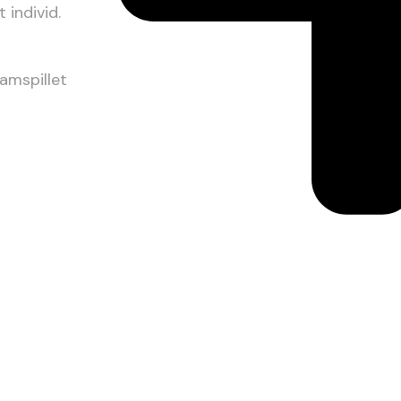
 individ.
samspillet