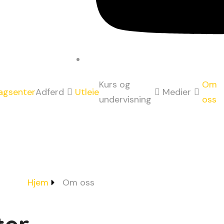
Kurs og
Om
agsenter
Adferd
Utleie
Medier
undervisning
oss
Hjem
Om oss