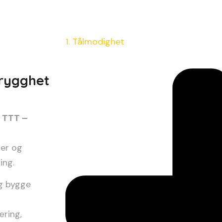
1. Tålmodighet
trygghet
n
TTT –
der og
ing.
og bygge
æring,