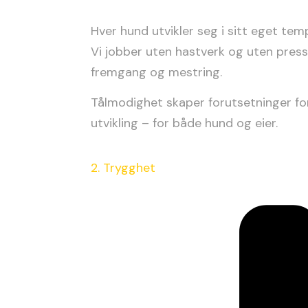
Hver hund utvikler seg i sitt eget tem
Vi jobber uten hastverk og uten press
fremgang og mestring.
Tålmodighet skaper forutsetninger for 
utvikling – for både hund og eier.
2. Trygghet