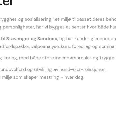
ter
gghet og sosialisering i et miljø tilpasset deres beho
 personligheter, har vi bygget et senter hvor både hun
 til
Stavanger og Sandnes
, og har kunder gjennom da
ferdspakker, valpeanalyse, kurs, foredrag og seminar
 og læring, med både store innendørsarealer og trygge u
ndevelferd og utvikling av hund–eier-relasjonen.
t miljø som skaper mestring – hver dag.