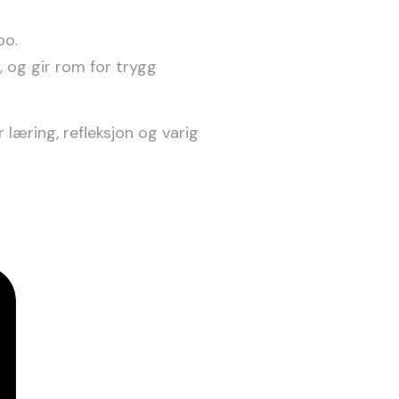
po.
, og gir rom for trygg
læring, refleksjon og varig