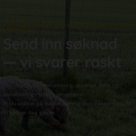
KLAR FOR EN TRYGG OG AKTIV HVERDAG FOR
HUNDEN?
Send inn søknad
— vi svarer raskt
Hos oss får hunden omsorg, aktivitet, hvile og
sosialisering i trygge omgivelser.
Er du usikker på hvilken løsning som passer best?
Vi hjelper deg gjerne.