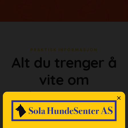
PRAKTISK INFORMASJON
Alt du trenger å
vite om
dagsenteret