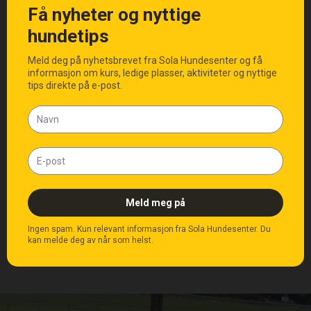
Åpningstider
Priser (inkl. mva)
Hvem passer dagsenteret
for?
Slik søker du plass